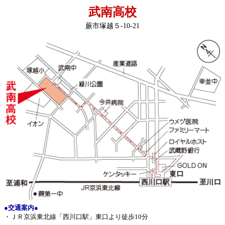
武南高校
蕨市塚越５-10-21
●交通案内●
・ＪＲ京浜東北線「西川口駅」東口より徒歩10分