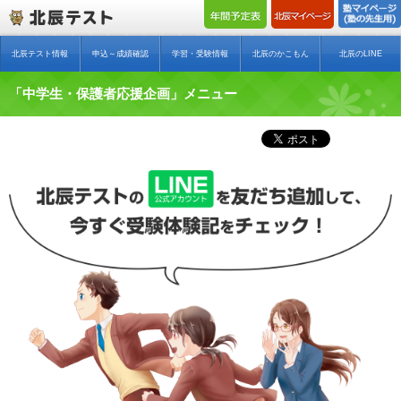
北辰テスト情報
申込～成績確認
学習・受験情報
北辰のかこもん
北辰のLINE
「中学生・保護者応援企画」メニュー