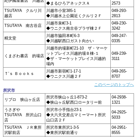
紀伊國屋書店 川越店
◆まるひろアネックスＡ
2573
TSUTAYA クルリ川
川越市小室385-1
049-293-
越店
◆川越水上公園近くクルリ２Ｆ
2813
川越市泉町3-1
049-230-
TSUTAYA 南古谷店
◆ウニクス南古谷プラザ棟２Ｆ
3242
川越市脇田本町6-3
049-247-
精文堂
◆川越駅西口ガスト向かい
0335
川越市的場新町21-10 ザ・マーケ
ットプレイス川越的場Ｂ棟-１
049-239-
くまざわ書店 的場店
◆ザ・マーケットプレイス川越的
3111
場内
川越市新宿町1-17-1
049-265-
Ｔ’ｓ Ｂｏｏｋｓ
◆ウニクス川越２Ｆ
8707
このページのトップへ
所沢市
所沢市狭山ヶ丘1-873-2
04-2938-
リブロ 狭山ヶ丘店
◆狭山ヶ丘駅西口ロータリー前
1321
うさぎや
所沢市小手指台23-1
04-2925-
TSUTAYA 所沢山口
◆大六天交差点マミーマート所沢
5033
店
山口店２Ｆ
TSUTAYA ＪＲ東所
所沢市東所沢1-3-5
04-2951-
沢駅前店
◆東所沢駅前通り
8555