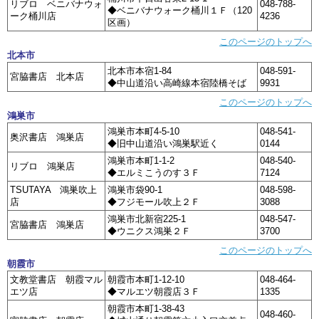
リブロ ベニバナウォ
048-788-
◆ベニバナウォーク桶川１Ｆ（120
ーク桶川店
4236
区画）
このページのトップへ
北本市
北本市本宿1-84
048-591-
宮脇書店 北本店
◆中山道沿い高崎線本宿陸橋そば
9931
このページのトップへ
鴻巣市
鴻巣市本町4-5-10
048-541-
奥沢書店 鴻巣店
◆旧中山道沿い鴻巣駅近く
0144
鴻巣市本町1-1-2
048-540-
リブロ 鴻巣店
◆エルミこうのす３Ｆ
7124
TSUTAYA 鴻巣吹上
鴻巣市袋90-1
048-598-
店
◆フジモール吹上２Ｆ
3088
鴻巣市北新宿225-1
048-547-
宮脇書店 鴻巣店
◆ウニクス鴻巣２Ｆ
3700
このページのトップへ
朝霞市
文教堂書店 朝霞マル
朝霞市本町1-12-10
048-464-
エツ店
◆マルエツ朝霞店３Ｆ
1335
朝霞市本町1-38-43
048-460-