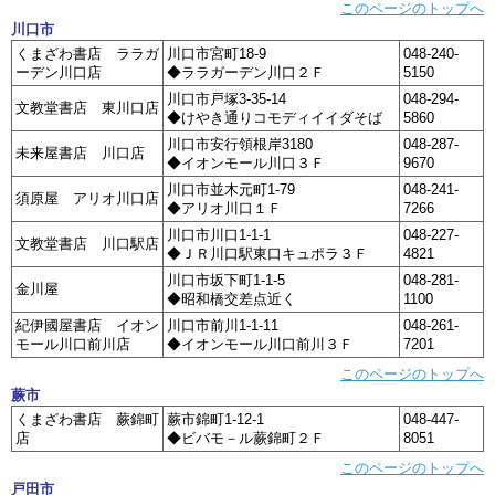
このページのトップへ
川口市
くまざわ書店 ララガ
川口市宮町18-9
048-240-
ーデン川口店
◆ララガーデン川口２Ｆ
5150
川口市戸塚3-35-14
048-294-
文教堂書店 東川口店
◆けやき通りコモディイイダそば
5860
川口市安行領根岸3180
048-287-
未来屋書店 川口店
◆イオンモール川口３Ｆ
9670
川口市並木元町1-79
048-241-
須原屋 アリオ川口店
◆アリオ川口１Ｆ
7266
川口市川口1-1-1
048-227-
文教堂書店 川口駅店
◆ＪＲ川口駅東口キュポラ３Ｆ
4821
川口市坂下町1-1-5
048-281-
金川屋
◆昭和橋交差点近く
1100
紀伊國屋書店 イオン
川口市前川1-1-11
048-261-
モール川口前川店
◆イオンモール川口前川３Ｆ
7201
このページのトップへ
蕨市
くまざわ書店 蕨錦町
蕨市錦町1-12-1
048-447-
店
◆ビバモ－ル蕨錦町２Ｆ
8051
このページのトップへ
戸田市