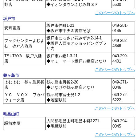
野店
◆イオンタウンふじみ野３Ｆ
5500
このページのトップへ
坂戸市
坂戸市仲町1-21
049-281-
安斉書店
◆坂戸市中央図書館そば
0145
坂戸市にっさい花みずき2-14-1
ブックセンターよむよ
049-282-
◆坂戸入西モアショッピングプラ
む 坂戸入西店
4646
ザ内
TSUTAYA 坂戸八幡
坂戸市八幡1-3-21
049-299-
店
◆マミーマート坂戸八幡店となり
4401
このページのトップへ
鶴ヶ島市
よむよむ 鶴ヶ島脚折
鶴ヶ島市脚折2-20
049-271-
店
◆いなげや鶴ヶ島店となり
0046
ＹＣ ＶＯＸ ワカバ
鶴ヶ島市富士見1-2
049-272-
ウォーク店
◆若葉駅前
5222
このページのトップへ
毛呂山町
入間郡毛呂山町毛呂本郷1271
049-294-
驛前本屋
◆毛呂駅前
0045
このページのトップへ