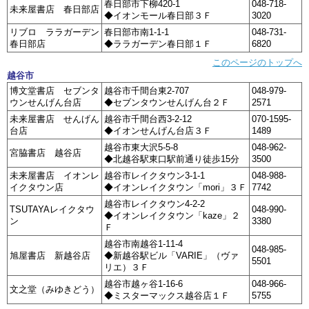
春日部市下柳420-1
048-718-
未来屋書店 春日部店
◆イオンモール春日部３Ｆ
3020
リブロ ララガーデン
春日部市南1-1-1
048-731-
春日部店
◆ララガーデン春日部１Ｆ
6820
このページのトップへ
越谷市
博文堂書店 セブンタ
越谷市千間台東2-707
048-979-
ウンせんげん台店
◆セブンタウンせんげん台２Ｆ
2571
未来屋書店 せんげん
越谷市千間台西3-2-12
070-1595-
台店
◆イオンせんげん台店３Ｆ
1489
越谷市東大沢5-5-8
048-962-
宮脇書店 越谷店
◆北越谷駅東口駅前通り徒歩15分
3500
未来屋書店 イオンレ
越谷市レイクタウン3-1-1
048-988-
イクタウン店
◆イオンレイクタウン「mori」３Ｆ
7742
越谷市レイクタウン4-2-2
TSUTAYAレイクタウ
048-990-
◆イオンレイクタウン「kaze」２
ン
3380
Ｆ
越谷市南越谷1-11-4
048-985-
旭屋書店 新越谷店
◆新越谷駅ビル「VARIE」（ヴァ
5501
リエ）３Ｆ
越谷市越ヶ谷1-16-6
048-966-
文之堂（みゆきどう）
◆ミスターマックス越谷店１Ｆ
5755