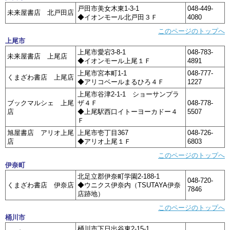
戸田市美女木東1-3-1
048-449-
未来屋書店 北戸田店
◆イオンモール北戸田３Ｆ
4080
このページのトップへ
上尾市
上尾市愛宕3-8-1
048-783-
未来屋書店 上尾店
◆イオンモール上尾１Ｆ
4891
上尾市宮本町1-1
048-777-
くまざわ書店 上尾店
◆アリコベールまるひろ４Ｆ
1227
上尾市谷津2-1-1 ショーサンプラ
ブックマルシェ 上尾
ザ４Ｆ
048-778-
店
◆上尾駅西口イトーヨーカドー４
5507
Ｆ
旭屋書店 アリオ上尾
上尾市壱丁目367
048-726-
店
◆アリオ上尾１Ｆ
6803
このページのトップへ
伊奈町
北足立郡伊奈町学園2-188-1
048-720-
くまざわ書店 伊奈店
◆ウニクス伊奈内（TSUTAYA伊奈
7846
店跡地）
このページのトップへ
桶川市
桶川市下日出谷東2-15-1