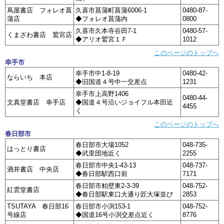
蔦屋書店 フォレオ菖
久喜市菖蒲町菖蒲6006-1
0480-87-
蒲店
◆フォレオ菖蒲内
0800
久喜市久本寺谷田7-1
0480-57-
くまざわ書店 鷲宮店
◆アリオ鷲宮１Ｆ
1012
このページのトップへ
幸手市
幸手市中1-8-19
0480-42-
ならいち 本店
◆旧国道４号中一交差点
1231
幸手市上高野1406
0480-44-
文真堂書店 幸手店
◆国道４号沿いジョイフル本田近
4455
く
このページのトップへ
春日部市
春日部市大場1052
048-735-
はっとり書店
◆武里団地近く
2255
春日部市中央1-43-13
048-737-
酒井書店 中央店
◆春日部駅西口前
7171
春日部市粕壁東2-3-39
048-752-
紅雲堂書店
◆春日部駅東口大通り匠大塚並び
2853
TSUTAYA 春日部16
春日部市小渕153-1
048-752-
号線店
◆国道16号小渕交差点近く
8776