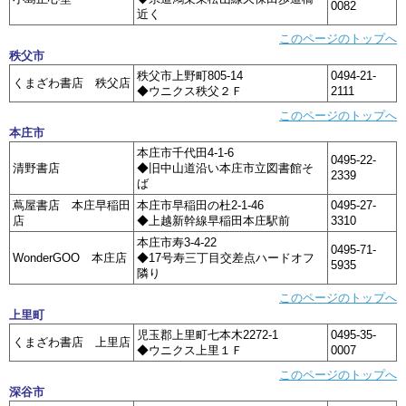
0082
近く
このページのトップへ
秩父市
秩父市上野町805-14
0494-21-
くまざわ書店 秩父店
◆ウニクス秩父２Ｆ
2111
このページのトップへ
本庄市
本庄市千代田4-1-6
0495-22-
清野書店
◆旧中山道沿い本庄市立図書館そ
2339
ば
蔦屋書店 本庄早稲田
本庄市早稲田の杜2-1-46
0495-27-
店
◆上越新幹線早稲田本庄駅前
3310
本庄市寿3-4-22
0495-71-
WonderGOO 本庄店
◆17号寿三丁目交差点ハードオフ
5935
隣り
このページのトップへ
上里町
児玉郡上里町七本木2272-1
0495-35-
くまざわ書店 上里店
◆ウニクス上里１Ｆ
0007
このページのトップへ
深谷市