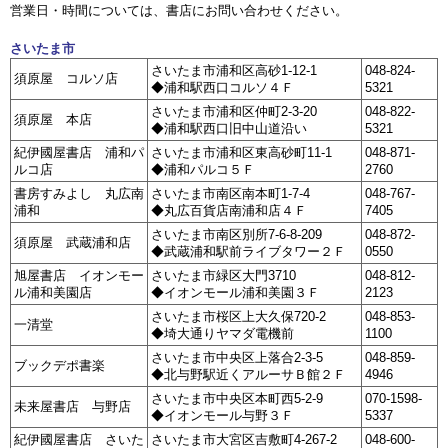
営業日・時間については、書店にお問い合わせください。
さいたま市
さいたま市浦和区高砂1-12-1
048-824-
須原屋 コルソ店
◆浦和駅西口コルソ４Ｆ
5321
さいたま市浦和区仲町2-3-20
048-822-
須原屋 本店
◆浦和駅西口旧中山道沿い
5321
紀伊國屋書店 浦和パ
さいたま市浦和区東高砂町11-1
048-871-
ルコ店
◆浦和パルコ５Ｆ
2760
書房すみよし 丸広南
さいたま市南区南本町1-7-4
048-767-
浦和
◆丸広百貨店南浦和店４Ｆ
7405
さいたま市南区別所7-6-8-209
048-872-
須原屋 武蔵浦和店
◆武蔵浦和駅前ライブタワー２Ｆ
0550
旭屋書店 イオンモー
さいたま市緑区大門3710
048-812-
ル浦和美園店
◆イオンモール浦和美園３Ｆ
2123
さいたま市桜区上大久保720-2
048-853-
一清堂
◆埼大通りヤマダ電機前
1100
さいたま市中央区上落合2-3-5
048-859-
ブックデポ書楽
◆北与野駅近くアルーサＢ館２Ｆ
4946
さいたま市中央区本町西5-2-9
070-1598-
未来屋書店 与野店
◆イオンモール与野３Ｆ
5337
紀伊國屋書店 さいた
さいたま市大宮区吉敷町4-267-2
048-600-