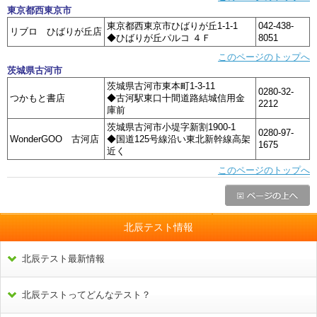
東京都西東京市
東京都西東京市ひばりが丘1-1-1
042-438-
リブロ ひばりが丘店
◆ひばりが丘パルコ ４Ｆ
8051
このページのトップへ
茨城県古河市
茨城県古河市東本町1-3-11
0280-32-
つかもと書店
◆古河駅東口十間道路結城信用金
2212
庫前
茨城県古河市小堤字新割1900-1
0280-97-
WonderGOO 古河店
◆国道125号線沿い東北新幹線高架
1675
近く
このページのトップへ
北辰テスト情報
北辰テスト最新情報
北辰テストってどんなテスト？