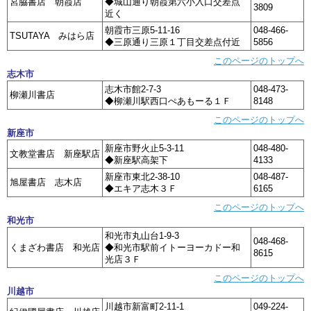
宮脇書店 朝霞店
◆城山通り朝霞第六小入口交差点
3809
近く
朝霞市三原5-11-16
048-466-
TSUTAYA みはら店
◆三原通り三原１丁目交差点付近
5856
このページのトップへ
志木市
志木市館2-7-3
048-473-
柳瀬川書店
◆柳瀬川駅西口ぺあもーる１Ｆ
8148
このページのトップへ
新座市
新座市野火止5-3-11
048-480-
文教堂書店 新座駅店
◆新座駅高架下
4133
新座市東北2-38-10
048-487-
旭屋書店 志木店
◆エキア志木３Ｆ
6165
このページのトップへ
和光市
和光市丸山台1-9-3
048-468-
くまざわ書店 和光店
◆和光市駅前イトーヨーカドー和
8615
光店３Ｆ
このページのトップへ
川越市
川越市新富町2-11-1
049-224-