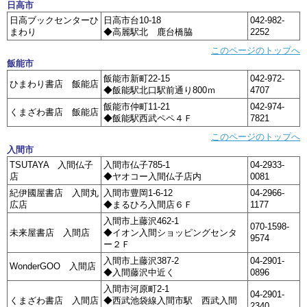
日高市
日高ブックセンターひ
日高市台10-18
042-982-
まわり
◆高麗駅北 鹿台橋脇
2252
このページのトップへ
飯能市
飯能市新町22-15
042-972-
ひまわり書店 飯能店
◆飯能駅北口駅前通り800ｍ
4707
飯能市仲町11-21
042-974-
くまざわ書店 飯能店
◆飯能駅西武ペペ４Ｆ
7821
このページのトップへ
入間市
TSUTAYA 入間仏子
入間市仏子785-1
04-2933-
店
◆ヤオコー入間仏子店内
0081
紀伊國屋書店 入間丸
入間市豊岡1-6-12
04-2966-
広店
◆まるひろ入間店６Ｆ
1177
入間市上藤沢462-1
070-1598-
未来屋書店 入間店
◆イオン入間ショッピングセンタ
9574
ー２Ｆ
入間市上藤沢387-2
04-2901-
WonderGOO 入間店
◆入間藤沢中近く
0896
入間市河原町2-1
04-2901-
くまざわ書店 入間店
◆西武池袋線入間市駅 西武入間
2340