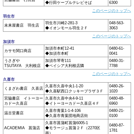
◆行田ケーブルテレビそば
6300
このページのトップへ
羽生市
羽生市川崎2-281-3
048-563-
未来屋書店 羽生店
◆イオンモール羽生２Ｆ
3063
このページのトップへ
加須市
加須市本町12-41
0480-61-
カサモ関口商店
◆加須市本町
0041
うさぎや
加須市琴寄111
0480-31-
TSUTAYA 大利根店
◆ベイシア大利根店隣
7788
このページのトップへ
久喜市
久喜市久喜中央1-1-20
0480-26-
くまざわ書店 久喜店
◆久喜駅西口クッキープラザ３Ｆ
1020
宮脇書店 イトーヨー
久喜市久喜中央4-9-11
0480-48-
カドー久喜店
◆イトーヨーカドー久喜店４Ｆ
6960
久喜市青葉1-1-4-106
0480-21-
温古堂書店
◆久喜市青葉団地商店街
0100
久喜市菖蒲町菖蒲6005-1
0480-87-
ACADEMIA 菖蒲店
◆モラージュ菖蒲２Ｆ（2270区
1781
画）