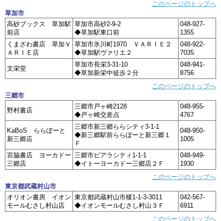
このページのトップへ
草加市
高砂ブックス 草加駅
草加市高砂2-9-2
048-927-
前店
◆草加駅東口前
1355
くまざわ書店 草加Ｖ
草加市氷川町1970 ＶＡＲＩＥ２
048-922-
ＡＲＩＥ店
◆草加駅ヴァリエ２
7035
草加市長栄3-31-10
048-941-
文栄堂
◆草加新栄中徒歩２分
8756
このページのトップへ
三郷市
三郷市戸ヶ崎2128
048-955-
野村書店
◆戸ヶ崎交差点
4767
三郷市新三郷ららシティ3-1-1
KaBoS ららぽーと
048-950-
◆新三郷駅前ららぽーと新三郷１
新三郷店
1005
Ｆ
宮脇書店 ヨーカドー
三郷市ピアラシティ1-1-1
048-949-
三郷店
◆イトーヨーカドー三郷店２Ｆ
1930
このページのトップへ
東京都武蔵村山市
オリオン書房 イオン
東京都武蔵村山市榎1-1-3-3011
042-567-
モールむさし村山店
◆イオンモールむさし村山３Ｆ
6911
このページのトップへ