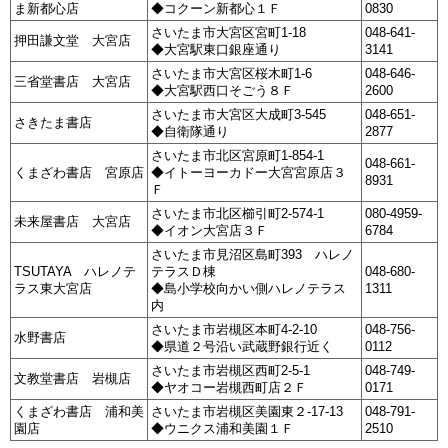
ま新都心店
◆コクーン新都心１Ｆ
0830
さいたま市大宮区宮町1-18
048-641-
押田謙文堂 大宮店
◆大宮駅東口銀座通り
3141
さいたま市大宮区桜木町1-6
048-646-
三省堂書店 大宮店
◆大宮駅西口そごう８Ｆ
2600
さいたま市大宮区大成町3-545
048-651-
さきたま書店
◆自衛隊通り
2877
さいたま市北区宮原町1-854-1
048-661-
くまざわ書店 宮原店
◆イトーヨーカドー大宮宮原店３
8931
Ｆ
さいたま市北区櫛引町2-574-1
080-4959-
未来屋書店 大宮店
◆イオン大宮店３Ｆ
6784
さいたま市見沼区島町393 ハレノ
TSUTAYA ハレノテ
テラスＤ棟
048-680-
ラス東大宮店
◆島小学校向かい側ハレノテラス
1311
内
さいたま市岩槻区本町4-2-10
048-756-
水野書店
◆県道２号沿い武蔵野銀行近く
0112
さいたま市岩槻区西町2-5-1
048-749-
文教堂書店 岩槻店
◆ヤオコー岩槻西町店２Ｆ
0171
くまざわ書店 浦和美
さいたま市岩槻区美園東２-17-13
048-791-
園店
◆ウニクス浦和美園１Ｆ
2510