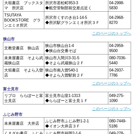
大垣書店 ブックスタ
所沢市若松町853-3
04-2998-
マ 所沢店
◆航空管制部前交差点近く
5830
TSUTAYA
所沢市くすのき台1-14-5
04-2968-
BOOKSTORE グラ
◆所沢駅グランエミオ所沢３Ｆ
8270
ンエミオ所沢
このページのトップへ
狭山市
狭山市狭山台1-4
04-2959-
文教堂書店 狭山店
◆狭山台交番そば
9500
未来屋書店 そよら武
狭山市入間川3-31-5
080-7036-
蔵狭山店
◆そよら武蔵狭山２Ｆ
5440
大垣書店 そよら入曽
狭山市南入曽540-1
04-2937-
店
◆そよら入曽駅前２Ｆ
7786
このページのトップへ
富士見市
リブロ ららぽーと富
富士見市山室1-1313
049-275-
士見店
◆ららぽーと富士見１Ｆ
1090
このページのトップへ
ふじみ野市
ふじみ野市ふじみ野1-2-1
080-7449-
未来屋書店 大井店
◆イオン大井店３Ｆ
5186
くまざわ書店 ふじみ
ふじみ野市福岡2-1-6
049-278-