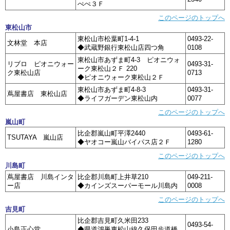
ぺぺ３Ｆ
このページのトップへ
東松山市
東松山市松葉町1-4-1
0493-22-
文林堂 本店
◆武蔵野銀行東松山店四つ角
0108
東松山市あずま町4-3 ピオニウォ
リブロ ピオニウォー
0493-31-
ーク東松山２Ｆ 220
ク東松山店
0713
◆ピオニウォーク東松山２Ｆ
東松山市あずま町4-8-3
0493-31-
蔦屋書店 東松山店
◆ライフガーデン東松山内
0077
このページのトップへ
嵐山町
比企郡嵐山町平澤2440
0493-61-
TSUTAYA 嵐山店
◆ヤオコー嵐山バイパス店２Ｆ
1280
このページのトップへ
川島町
蔦屋書店 川島インタ
比企郡川島町上井草210
049-211-
ー店
◆カインズスーパーモール川島内
0008
このページのトップへ
吉見町
比企郡吉見町久米田233
0493-54-
小島正心堂
◆県道鴻巣東松山線久保田歩道橋