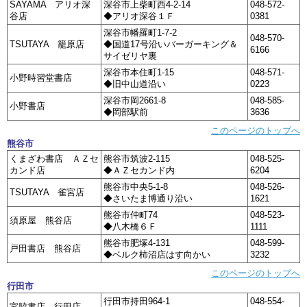
SAYAMA アリオ深
深谷市上柴町西4-2-14
048-572-
谷店
◆アリオ深谷１Ｆ
0381
深谷市幡羅町1-7-2
048-570-
TSUTAYA 籠原店
◆国道17号沿いバーガーキング＆
6166
サイゼリヤ裏
深谷市本住町1-15
048-571-
小野時習堂書店
◆旧中山道沿い
0223
深谷市岡2661-8
048-585-
小野書店
◆岡部駅前
3636
このページのトップへ
熊谷市
くまざわ書店 ＡＺセ
熊谷市筑波2-115
048-525-
カンド店
◆ＡＺセカンド内
6204
熊谷市中央5-1-8
048-526-
TSUTAYA 雀宮店
◆さいたま博通り沿い
1621
熊谷市仲町74
048-523-
須原屋 熊谷店
◆八木橋６Ｆ
1111
熊谷市肥塚4-131
048-599-
戸田書店 熊谷店
◆ベルク柿沼店はす向かい
3232
このページのトップへ
行田市
行田市持田964-1
048-554-
宮脇書店 行田店