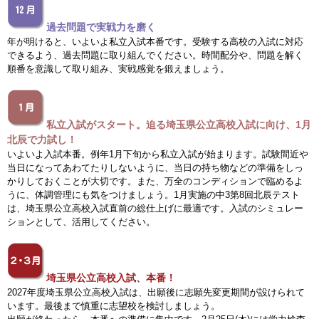
過去問題で実戦力を磨く
年が明けると、いよいよ私立入試本番です。受験する高校の入試に対応
できるよう、過去問題に取り組んでください。時間配分や、問題を解く
順番を意識して取り組み、実戦感覚を鍛えましょう。
私立入試がスタート。迫る埼玉県公立高校入試に向け、1月
北辰で力試し！
いよいよ入試本番。例年1月下旬から私立入試が始まります。試験間近や
当日になってあわてたりしないように、当日の持ち物などの準備をしっ
かりしておくことが大切です。また、万全のコンディションで臨めるよ
うに、体調管理にも気をつけましょう。1月実施の中3第8回北辰テスト
は、埼玉県公立高校入試直前の総仕上げに最適です。入試のシミュレー
ションとして、活用してください。
埼玉県公立高校入試、本番！
2027年度埼玉県公立高校入試は、出願後に志願先変更期間が設けられて
います。最後まで慎重に志望校を検討しましょう。