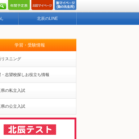
ん
北辰のLINE
学習・受験情報
語リスニング
習・志望校探しお役立ち情報
玉県の私立入試
玉県の公立入試