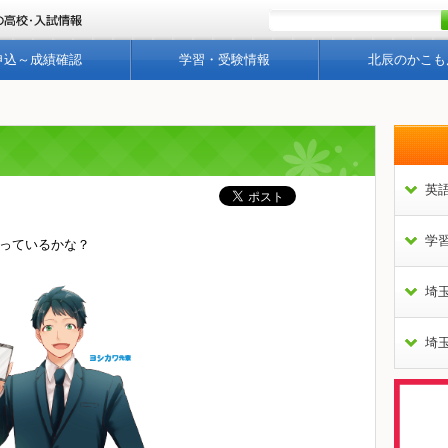
申込～成績確認
学習・受験情報
北辰のかこも
英
学
っているかな？
埼
埼