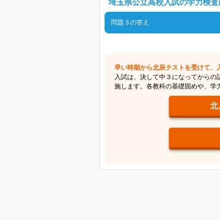
埼玉県公立高校入試の学力検査
年半分以上が中１・中２範囲から出
や定期テストを大切にして、習って
番の入試対策にもなるってことなん
問題３の答え
答え：例年、２月下旬（もし
中学校での３年間はアッという間に
った範囲を復習し、新しく習う内容
早い時期から北辰テストを受けて、
目白押しだから、早めに入試を意識
入試は、決して中３になってからの
施します。各教科の基礎固めや、学
北