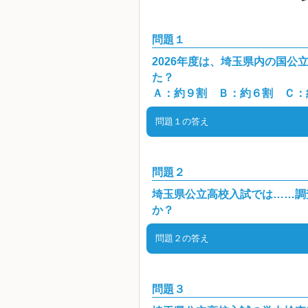
問題１
2026年度は、埼玉県内の国
た？
Ａ：約９割 Ｂ：約６割 Ｃ：
問題１の答え
答え：Ｂ（約６割）
2026年度の県公立入試の受験者数は
問題２
３生は58,021人※（2026年３
埼玉県公立高校入試では……調
み、中高一貫校は除く。）だったか
県のホームページでは、受験者数は
か？
しておこう。
問題２の答え
答え：ＮＯ！ （中１～中３
出願時に提出する調査書は、キミの
問題３
なく中１・中２でのがんばりも調査