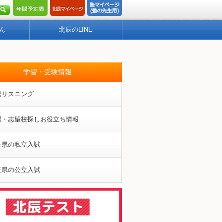
ん
北辰のLINE
学習・受験情報
語リスニング
習・志望校探しお役立ち情報
玉県の私立入試
玉県の公立入試