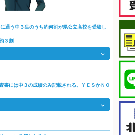
公立に通う中３生のうち約何割が県公立高校を受験し
約３割
35,872人（全日制）。昨年度の埼玉県内の国公立に通う中
月６日付 県発表の資料より。義務教育学校9学年の生徒数を含
査書には中３の成績のみ記載される。ＹＥＳかＮＯ
ら、全体のおよそ62％が県公立入試に挑んだことになる！
もちろん、高校別に競争率等も公表しているから、チェック
の成績が、すべて記載される。）
中学校でのがんばりを高校に伝えるためのもの。中３だけで
書に記載され、点数化されるんだ。また、学力検査でも、例