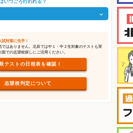
はいつごろ行われる？
題されているよ。つまり、中１・中２のときに、毎日の授業
いることを身につけておけば、調査書の評価も上がるし、本
だ！
くは３月の頭）に行われる！
過ぎていってしまうもの。部活や行事に取り組みながら、習
も勉強して、さらに志望校探し……と、やることがとにかく
入試対策に先手！
し始めよう。
話ではありません。北辰では中１・中２生対象のテストも実
力面での志望校探しにご活用ください。
辰テストの日程表を確認！
志望校判定について